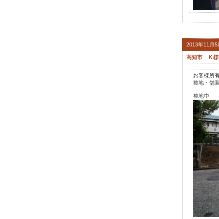
2013年11月
高知市 Ｋ様
お客様所
整地・舗
整地中