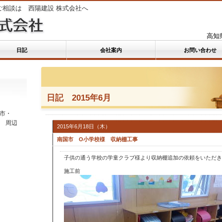
ご相談は 西陽建設 株式会社へ
高知
日記
会社案内
お問い合わせ
日記 2015年6月
市・
 周辺
2015年6月18日（木）
南国市 O小学校様 収納棚工事
子供の通う学校の学童クラブ様より収納棚追加の依頼をいただき
施工前